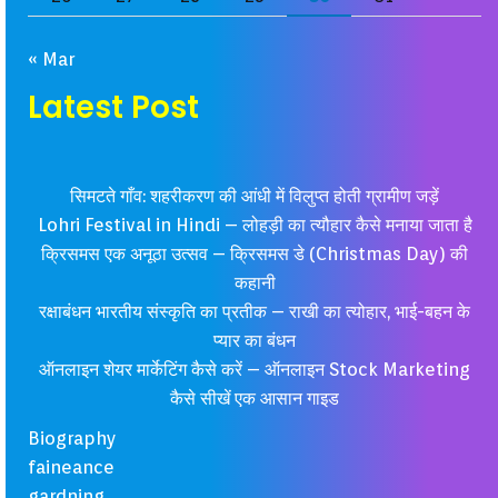
« Mar
Latest Post
सिमटते गाँव: शहरीकरण की आंधी में विलुप्त होती ग्रामीण जड़ें
Lohri Festival in Hindi – लोहड़ी का त्यौहार कैसे मनाया जाता है
क्रिसमस एक अनूठा उत्सव – क्रिसमस डे (Christmas Day) की
कहानी
रक्षाबंधन भारतीय संस्कृति का प्रतीक – राखी का त्योहार, भाई-बहन के
प्यार का बंधन
ऑनलाइन शेयर मार्केटिंग कैसे करें – ऑनलाइन Stock Marketing
कैसे सीखें एक आसान गाइड
Biography
faineance
gardning