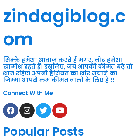
zindagiblog.c
om
सिक्के हमेशा आवाज़ करते हैं मगर, नोट हमेशा
खामोश रहते हैं। इसलिए, जब आपकी कीमत बढ़े तो
शांत रहिए। अपनी हैसियत का शोर मचाने का
जिम्मा आपसे कम कीमत वालों के लिए है !!
Connect With Me
F
I
T
Y
a
n
w
o
c
s
i
u
Popular Posts
e
t
t
t