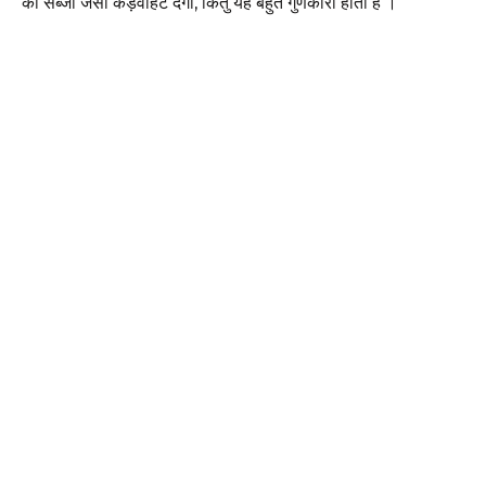
की सब्जी जैसा कड़वाहट देगा, किंतु यह बहुत गुणकारी होता है ।