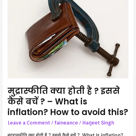
होती
है
?
इससे
कैसे
बचें
?
–
What
is
inflation?
मुद्रास्फीति क्या होती है ? इससे
How
कैसे बचें ? – What is
to
avoid
inflation? How to avoid this?
this?
Leave a Comment
/
faineance
/
Harjeet Singh
मुद्रास्फीति क्या होती है ? इससे कैसे बचें ? What is inflation?