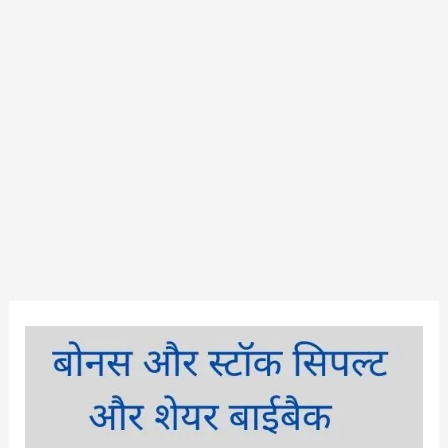
बोनस
और
स्टॉक
सिपल्ट
और