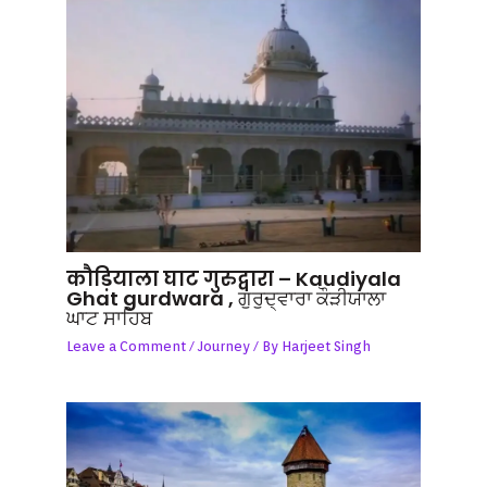
कौड़ियाला घाट गुरुद्वारा – Kaudiyala
Ghat gurdwara , ਗੁਰੁਦ੍ਵਾਰਾ ਕੌੜੀਯਾਲਾ
ਘਾਟ ਸਾਹਿਬ
Leave a Comment
/
Journey
/ By
Harjeet Singh