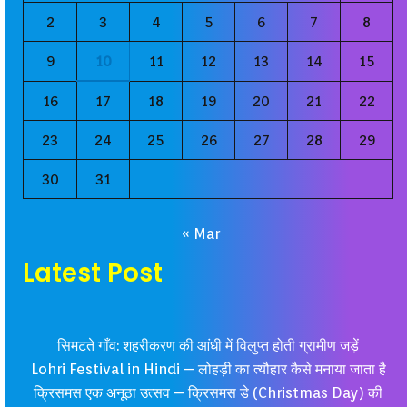
2
3
4
5
6
7
8
9
10
11
12
13
14
15
16
17
18
19
20
21
22
23
24
25
26
27
28
29
30
31
« Mar
Latest Post
सिमटते गाँव: शहरीकरण की आंधी में विलुप्त होती ग्रामीण जड़ें
Lohri Festival in Hindi – लोहड़ी का त्यौहार कैसे मनाया जाता है
क्रिसमस एक अनूठा उत्सव – क्रिसमस डे (Christmas Day) की