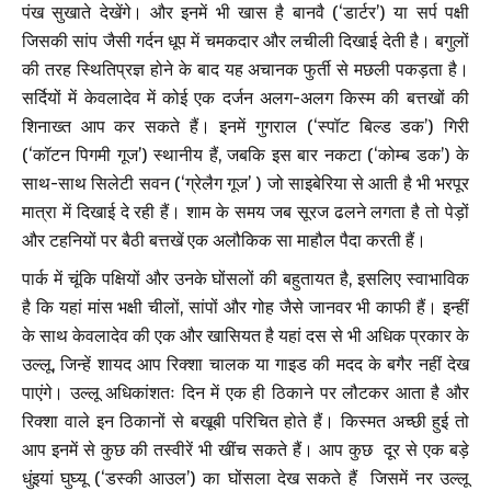
पंख सुखाते देखेंगे। और इनमें भी खास है बानवै (‘डार्टर’) या सर्प पक्षी
जिसकी सांप जैसी गर्दन धूप में चमकदार और लचीली दिखाई देती है। बगुलों
की तरह स्थितिप्रज्ञ होने के बाद यह अचानक फुर्ती से मछली पकड़ता है।
सर्दियों में केवलादेव में कोई एक दर्जन अलग-अलग किस्म की बत्तखों की
शिनाख्त आप कर सकते हैं। इनमें गुगराल (‘स्पॉट बिल्ड डक’) गिरी
(‘कॉटन पिगमी गूज’) स्थानीय हैं, जबकि इस बार नकटा (‘कोम्ब डक’) के
साथ-साथ सिलेटी सवन (‘ग्रेलैग गूज’ ) जो साइबेरिया से आती है भी भरपूर
मात्रा में दिखाई दे रही हैं। शाम के समय जब सूरज ढलने लगता है तो पेड़ों
और टहनियों पर बैठी बत्तखें एक अलौकिक सा माहौल पैदा करती हैं।
पार्क में चूंकि पक्षियों और उनके घोंसलों की बहुतायत है, इसलिए स्वाभाविक
है कि यहां मांस भक्षी चीलों, सांपों और गोह जैसे जानवर भी काफी हैं। इन्हीं
के साथ केवलादेव की एक और खासियत है यहां दस से भी अधिक प्रकार के
उल्लू, जिन्हें शायद आप रिक्शा चालक या गाइड की मदद के बगैर नहीं देख
पाएंगे। उल्लू अधिकांशतः दिन में एक ही ठिकाने पर लौटकर आता है और
रिक्शा वाले इन ठिकानों से बखूबी परिचित होते हैं। किस्मत अच्छी हुई तो
आप इनमें से कुछ की तस्वीरें भी खींच सकते हैं। आप कुछ दूर से एक बड़े
धुंइयां घुघ्यू (‘डस्की आउल’) का घोंसला देख सकते हैं जिसमें नर उल्लू