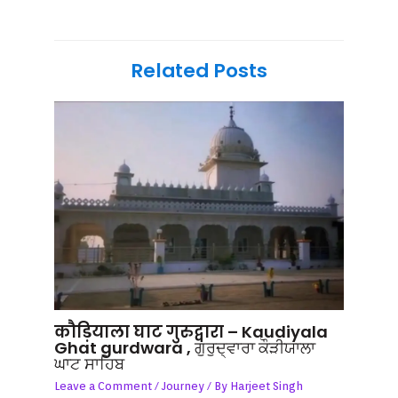
Related Posts
कौड़ियाला घाट गुरुद्वारा – Kaudiyala
Ghat gurdwara , ਗੁਰੁਦ੍ਵਾਰਾ ਕੌੜੀਯਾਲਾ
ਘਾਟ ਸਾਹਿਬ
Leave a Comment
/
Journey
/ By
Harjeet Singh