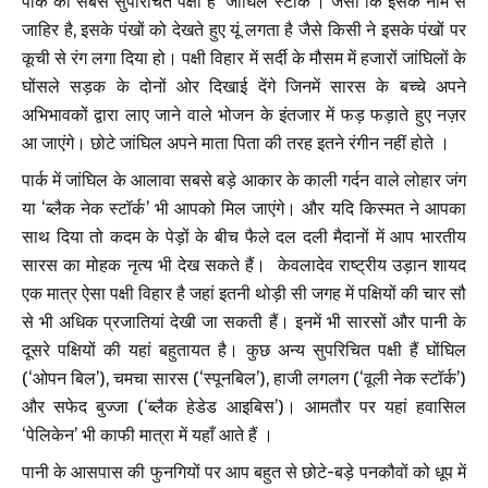
पार्क का सबसे सुपरिचित पक्षी है ‘जांघिल स्टॉर्क’। जैसा कि इसके नाम से
जाहिर है, इसके पंखों को देखते हुए यूं लगता है जैसे किसी ने इसके पंखों पर
कूची से रंग लगा दिया हो। पक्षी विहार में सर्दी के मौसम में हजारों जांघिलों के
घोंसले सड़क के दोनों ओर दिखाई देंगे जिनमें सारस के बच्चे अपने
अभिभावकों द्वारा लाए जाने वाले भोजन के इंतजार में फड़ फड़ाते हुए नज़र
आ जाएंगे। छोटे जांघिल अपने माता पिता की तरह इतने रंगीन नहीं होते ।
पार्क में जांघिल के आलावा सबसे बड़े आकार के काली गर्दन वाले लोहार जंग
या ‘ब्लैक नेक स्टॉर्क’ भी आपको मिल जाएंगे। और यदि किस्मत ने आपका
साथ दिया तो कदम के पेड़ों के बीच फैले दल दली मैदानों में आप भारतीय
सारस का मोहक नृत्य भी देख सकते हैं। केवलादेव राष्ट्रीय उड़ान शायद
एक मात्र ऐसा पक्षी विहार है जहां इतनी थोड़ी सी जगह में पक्षियों की चार सौ
से भी अधिक प्रजातियां देखी जा सकती हैं। इनमें भी सारसों और पानी के
दूसरे पक्षियों की यहां बहुतायत है। कुछ अन्य सुपरिचित पक्षी हैं घोंघिल
(‘ओपन बिल’), चमचा सारस (‘स्पूनबिल’), हाजी लगलग (‘वूली नेक स्टॉर्क’)
और सफेद बुज्जा (‘ब्लैक हेडेड आइबिस’)। आमतौर पर यहां हवासिल
‘पेलिकेन’ भी काफी मात्रा में यहाँ आते हैं ।
पानी के आसपास की फुनगियों पर आप बहुत से छोटे-बड़े पनकौवों को धूप में