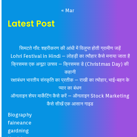
« Mar
Latest Post
सिमटते गाँव: शहरीकरण की आंधी में विलुप्त होती ग्रामीण जड़ें
Lohri Festival in Hindi – लोहड़ी का त्यौहार कैसे मनाया जाता है
क्रिसमस एक अनूठा उत्सव – क्रिसमस डे (Christmas Day) की
कहानी
रक्षाबंधन भारतीय संस्कृति का प्रतीक – राखी का त्योहार, भाई-बहन के
प्यार का बंधन
ऑनलाइन शेयर मार्केटिंग कैसे करें – ऑनलाइन Stock Marketing
कैसे सीखें एक आसान गाइड
Biography
faineance
gardning