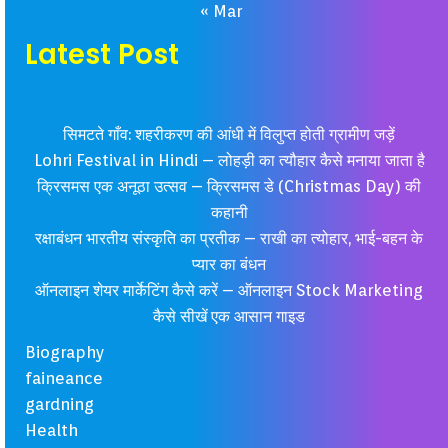
« Mar
Latest Post
सिमटते गाँव: शहरीकरण की आंधी में विलुप्त होती ग्रामीण जड़ें
Lohri Festival in Hindi – लोहड़ी का त्यौहार कैसे मनाया जाता है
क्रिसमस एक अनूठा उत्सव – क्रिसमस डे (Christmas Day) की
कहानी
रक्षाबंधन भारतीय संस्कृति का प्रतीक – राखी का त्योहार, भाई-बहन के
प्यार का बंधन
ऑनलाइन शेयर मार्केटिंग कैसे करें – ऑनलाइन Stock Marketing
कैसे सीखें एक आसान गाइड
Biography
faineance
gardning
Health