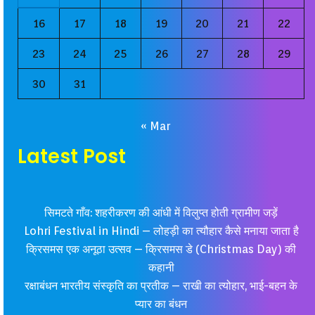
16
17
18
19
20
21
22
23
24
25
26
27
28
29
30
31
« Mar
Latest Post
सिमटते गाँव: शहरीकरण की आंधी में विलुप्त होती ग्रामीण जड़ें
Lohri Festival in Hindi – लोहड़ी का त्यौहार कैसे मनाया जाता है
क्रिसमस एक अनूठा उत्सव – क्रिसमस डे (Christmas Day) की
कहानी
रक्षाबंधन भारतीय संस्कृति का प्रतीक – राखी का त्योहार, भाई-बहन के
प्यार का बंधन