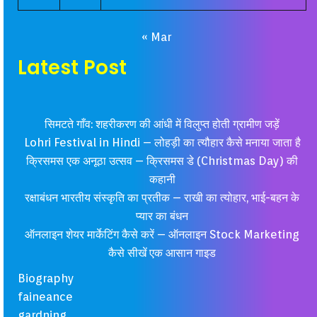
« Mar
Latest Post
सिमटते गाँव: शहरीकरण की आंधी में विलुप्त होती ग्रामीण जड़ें
Lohri Festival in Hindi – लोहड़ी का त्यौहार कैसे मनाया जाता है
क्रिसमस एक अनूठा उत्सव – क्रिसमस डे (Christmas Day) की
कहानी
रक्षाबंधन भारतीय संस्कृति का प्रतीक – राखी का त्योहार, भाई-बहन के
प्यार का बंधन
ऑनलाइन शेयर मार्केटिंग कैसे करें – ऑनलाइन Stock Marketing
कैसे सीखें एक आसान गाइड
Biography
faineance
gardning