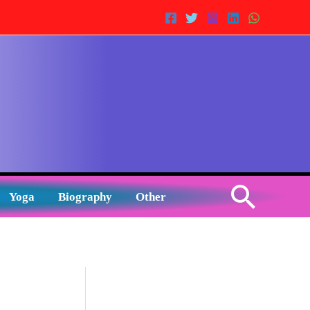
Sear
Yoga
Biography
Other