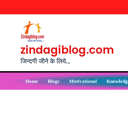
Skip
to
content
zindagiblog.com
जिन्दगी जीने के लिये...
Home
Blogs
Motivational
Knowledg
Post
navigation