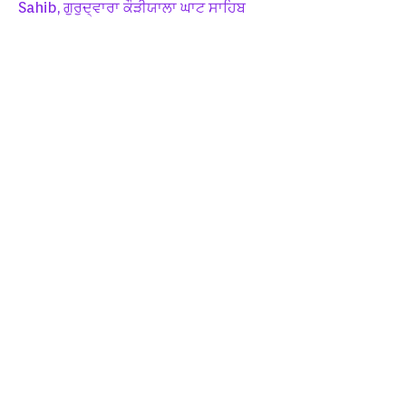
Sahib, ਗੁਰੁਦ੍ਵਾਰਾ ਕੌੜੀਯਾਲਾ ਘਾਟ ਸਾਹਿਬ