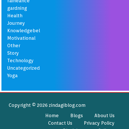
faineance
gardning
Health
Journey
Knowledgebel
Motivational
Other
Story
Technology
Uncategorized
Yoga
Copyright © 2026 zindagiblog.com
Home
Blogs
About Us
Contact Us
Privacy Policy