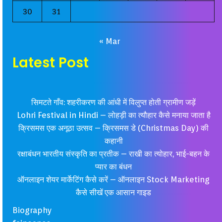
30
31
« Mar
Latest Post
सिमटते गाँव: शहरीकरण की आंधी में विलुप्त होती ग्रामीण जड़ें
Lohri Festival in Hindi – लोहड़ी का त्यौहार कैसे मनाया जाता है
क्रिसमस एक अनूठा उत्सव – क्रिसमस डे (Christmas Day) की
कहानी
रक्षाबंधन भारतीय संस्कृति का प्रतीक – राखी का त्योहार, भाई-बहन के
प्यार का बंधन
ऑनलाइन शेयर मार्केटिंग कैसे करें – ऑनलाइन Stock Marketing
कैसे सीखें एक आसान गाइड
Biography