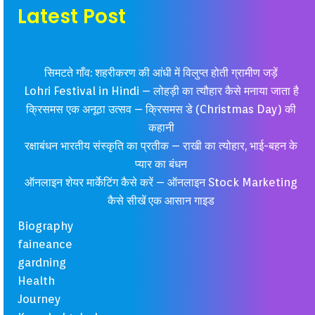
Latest Post
सिमटते गाँव: शहरीकरण की आंधी में विलुप्त होती ग्रामीण जड़ें
Lohri Festival in Hindi – लोहड़ी का त्यौहार कैसे मनाया जाता है
क्रिसमस एक अनूठा उत्सव – क्रिसमस डे (Christmas Day) की
कहानी
रक्षाबंधन भारतीय संस्कृति का प्रतीक – राखी का त्योहार, भाई-बहन के
प्यार का बंधन
ऑनलाइन शेयर मार्केटिंग कैसे करें – ऑनलाइन Stock Marketing
कैसे सीखें एक आसान गाइड
Biography
faineance
gardning
Health
Journey