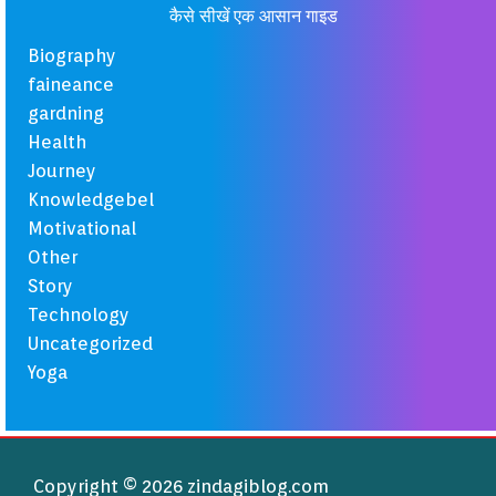
कैसे सीखें एक आसान गाइड
Biography
faineance
gardning
Health
Journey
Knowledgebel
Motivational
Other
Story
Technology
Uncategorized
Yoga
Copyright © 2026 zindagiblog.com