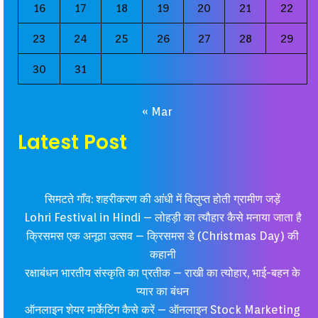
16
17
18
19
20
21
22
23
24
25
26
27
28
29
30
31
« Mar
Latest Post
सिमटते गाँव: शहरीकरण की आंधी में विलुप्त होती ग्रामीण जड़ें
Lohri Festival in Hindi – लोहड़ी का त्यौहार कैसे मनाया जाता है
क्रिसमस एक अनूठा उत्सव – क्रिसमस डे (Christmas Day) की
कहानी
रक्षाबंधन भारतीय संस्कृति का प्रतीक – राखी का त्योहार, भाई-बहन के
प्यार का बंधन
ऑनलाइन शेयर मार्केटिंग कैसे करें – ऑनलाइन Stock Marketing