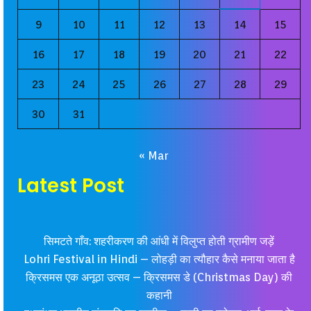
9
10
11
12
13
14
15
16
17
18
19
20
21
22
23
24
25
26
27
28
29
30
31
« Mar
Latest Post
सिमटते गाँव: शहरीकरण की आंधी में विलुप्त होती ग्रामीण जड़ें
Lohri Festival in Hindi – लोहड़ी का त्यौहार कैसे मनाया जाता है
क्रिसमस एक अनूठा उत्सव – क्रिसमस डे (Christmas Day) की
कहानी