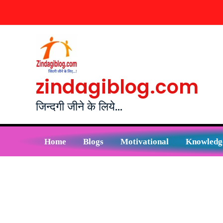
Skip
to
content
zindagiblog.com
जिन्दगी जीने के लिये...
Home
Blogs
Motivational
Knowledg
Post
navigation