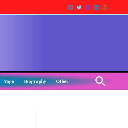
Sear
Yoga
Biography
Other