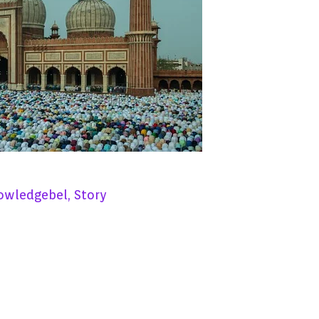
owledgebel
,
Story