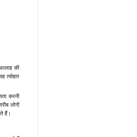
 अल्लाह की
यह त्योहार
हायता करनी
़रीब लोगों
े हैं।