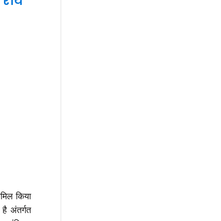
 राय
शामिल किया
 है
अंतर्गत