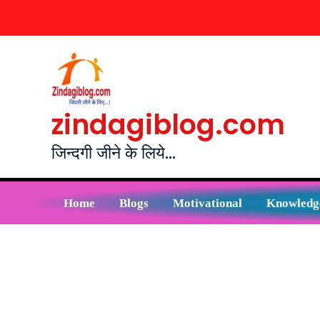
Skip
to
content
zindagiblog.com
जिन्दगी जीने के लिये...
Home
Blogs
Motivational
Knowledg
Post
navigation