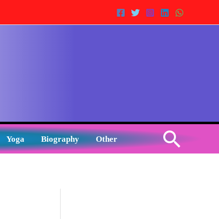
Sear
Yoga
Biography
Other