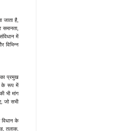
ा जाता है,
र समानता,
ंविधान में
र विभिन्न
का प्रमुख
े रूप में
की भी मांग
िए, जो सभी
र विधान के
वाह, तलाक,